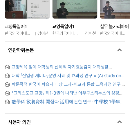
교양독일어1
교양독일어1
실무 불가리아어 
한국외국어대학교
김이천
한국외국어대학교
김이천
한국외국어대학교
연관학위논문
교양체육 참여 대학생의 신체적 자기효능감이 대학생활
만족도에 미치는 영향 = Effects of physical self-efficacy of
대학 「신입생 세미나」운영 사례 및 효과성 연구 = (A) study on
the general physical education participants on their
the operation of 「freshman seminars」and its effectiveness
satisfaction with college life
학문목적 한국어 학습자 대상 교과-비교과 통합 교육과정 연구 :
대학수학 과정에서의 핵심역량을 중심으로
『그리스도교 교양』 제1-3권에 나타난 아우구스티누스의 성경
이해 : 티코니우스의 『규칙서』를 중심으로 = St. Augustine’s
數學科 敎養資料 開發과 活用에 관한 연구 : 中學校 1學年을
Understanding of the Bible in His
: Focusing on the
中心으로
Comparison with Tyconius’
사용자 의견