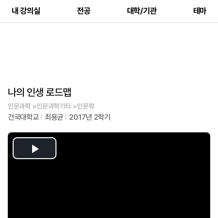
내 강의실
전공
대학/기관
테마
나의 인생 로드맵
인문과학 >인문과학기타 >인문학
건국대학교
최용균
2017년 2학기
Play
Video