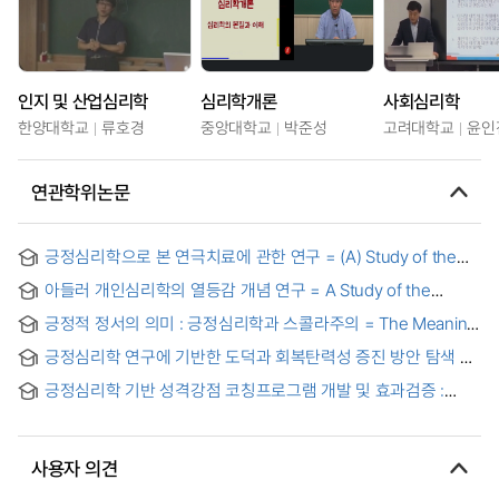
인지 및 산업심리학
심리학개론
사회심리학
한양대학교
류호경
중앙대학교
박준성
고려대학교
윤인
연관학위논문
긍정심리학으로 본 연극치료에 관한 연구 = (A) Study of the
Drama Therapy based on the Positive Psychology
아들러 개인심리학의 열등감 개념 연구 = A Study of the
Concept of Inferiority in Adler's Individual Psychology
긍정적 정서의 의미 : 긍정심리학과 스콜라주의 = The Meaning
of Positive Emotion : Positive Psychology and
긍정심리학 연구에 기반한 도덕과 회복탄력성 증진 방안 탐색 =
Scholasticism
Exploring Measures for Improving Resilience Based on
긍정심리학 기반 성격강점 코칭프로그램 개발 및 효과검증 :
Positive Psychology Research in Moral Education
초등학교 고학년을 중심으로
사용자 의견