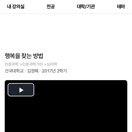
내 강의실
전공
대학/기관
테마
행복을 찾는 방법
인문과학 >인문과학기타 >심리학
건국대학교
김정혜
2017년 2학기
Play
Video