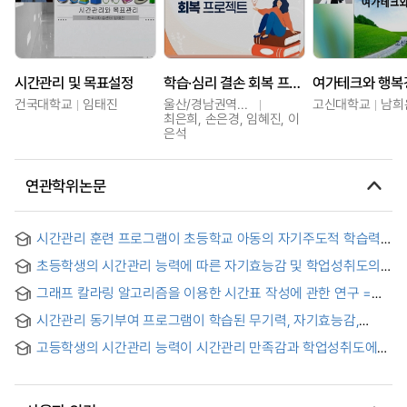
시간관리 및 목표설정
학습·심리 결손 회복 프로젝트
여가테크와 행복
건국대학교
임태진
울산/경남권역센터
고신대학교
남희
최은희, 손은경, 임혜진, 이
은석
연관학위논문
시간관리 훈련 프로그램이 초등학교 아동의 자기주도적 학습력
및 자기통제력에 미치는 효과 = The effect of time
초등학생의 시간관리 능력에 따른 자기효능감 및 학업성취도의
management training program on self-directed learning
차이
and self-control in elementary-school children
그래프 칼라링 알고리즘을 이용한 시간표 작성에 관한 연구 =
Development of graph Coloring Algorithm for Timetabling
시간관리 동기부여 프로그램이 학습된 무기력, 자기효능감,
with variance of Time-Length
학습동기에 미치는 효과
고등학생의 시간관리 능력이 시간관리 만족감과 학업성취도에
미치는 영향