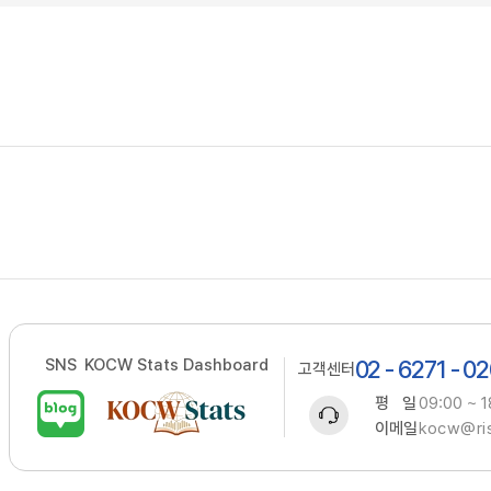
SNS
KOCW Stats Dashboard
02 - 6271 - 0
고객센터
평 일
09:00 ~ 1
이메일
kocw@ris