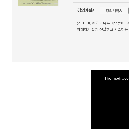
강의계획서
강의계획서
본 마케팅원론 과목은 기업들이 고
이해하기 쉽게 전달하고 학습하는 
This
is
a
The media cou
modal
window.