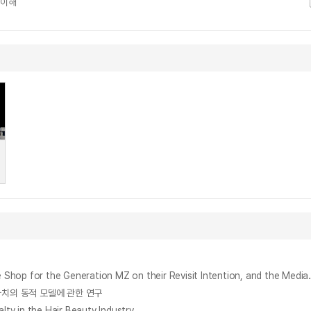
 이해
MZ세대의 뷰티서비스샵 마케팅믹스가 재방문의도에 미치는 영향과 고객가치의 매개효과 = The Influence of the
객 생애가치의 동적 모델에 관한 연구
n the Hair Beauty Industry