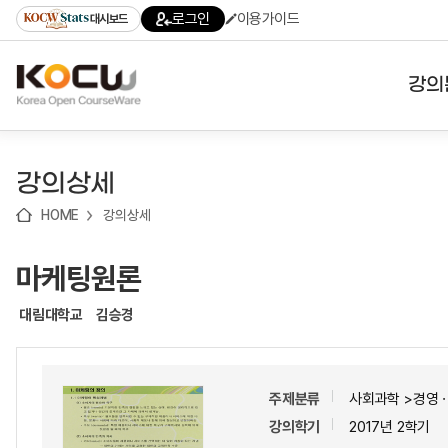
로
로
로
바
로그인
이용가이드
대시보드
가
가
가
로
기
기
기
가
(skip
기
to
강의
content)
대학
강의상세
기관
HOME
강의상세
전공
마케팅원론
테마
대림대학교
김승경
주제분류
사회과학 >경영
강의학기
2017년 2학기