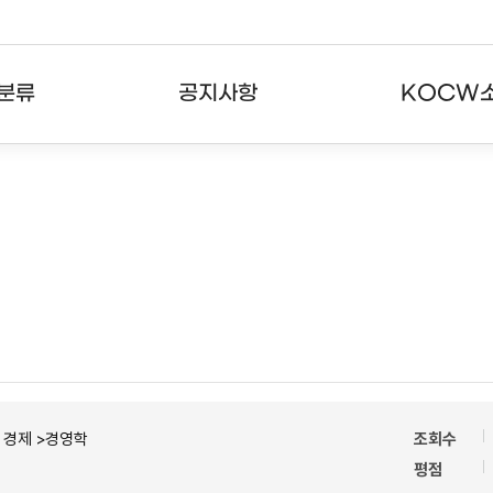
분류
공지사항
KOCW
강의
공지사항
KOCW란
강의
뉴스레터
활용안내
분야
주요통계현황
발자취
강의
서비스도움말
고객센터
ㆍ경제 >경영학
조회수
평점