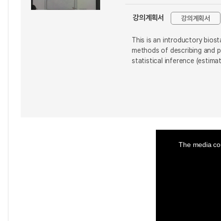
강의계획서
강의계획서
This is an introductory bios
methods of describing and p
statistical inference (estim
This
is
a
The media cou
modal
window.