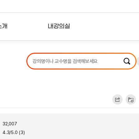
소개
내강의실
?
강의리스트
수강확인증강의
사용자의견
내강의클립
32,007
4.3/5.0 (3)