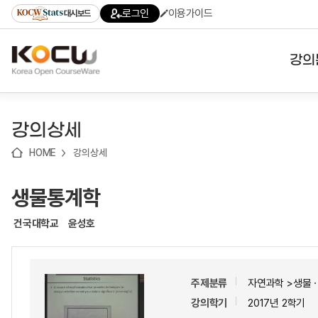
로
로
로
바
로그인
이용가이드
대시보드
가
가
가
로
기
기
기
가
(skip
기
to
강의
content)
대학
강의상세
기관
HOME
강의상세
전공
생물통계학
테마
건국대학교
윤성호
주제분류
자연과학 >생물
강의학기
2017년 2학기