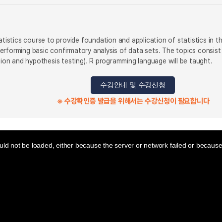
tatistics course to provide foundation and application of statistics in 
erforming basic confirmatory analysis of data sets. The topics consist
ation and hypothesis testing). R programming language will be taught.
수강안내 및 수강신청
※ 수강확인증 발급을 위해서는 수강신청이 필요합니다
ld not be loaded, either because the server or network failed or because 