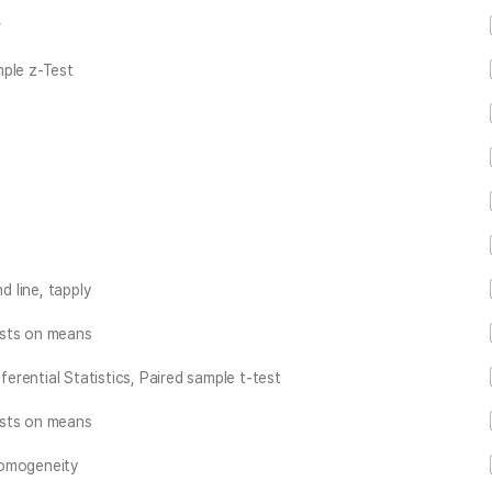
r
mple z-Test
 line, tapply
ests on means
ferential Statistics, Paired sample t-test
ests on means
homogeneity