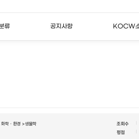
분류
공지사항
KOCW
강의
공지사항
KOCW란
강의
뉴스레터
활용안내
분야
주요통계현황
발자취
강의
서비스도움말
고객센터
ㆍ화학ㆍ환경 >생물학
조회수
평점