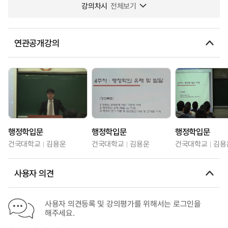
강의차시
전체보기
연관공개강의
행정학입문
행정학입문
행정학입문
건국대학교
김용운
건국대학교
김용운
건국대학교
김용
사용자 의견
사용자 의견등록 및 강의평가를 위해서는 로그인을
해주세요.