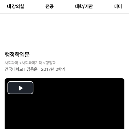
내 강의실
전공
대학/기관
테마
행정학입문
사회과학 >사회과학기타 >행정학
건국대학교
김용운
2017년 2학기
Play
Video