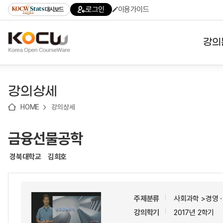
로
로
로
바
로그인
이용가이드
대시보드
가
가
가
로
기
기
기
가
(skip
기
to
강의
content)
대학
강의상세
기관
HOME
강의상세
전공
금융선물공학
테마
경북대학교
김희호
주제분류
사회과학 >경영
강의학기
2017년 2학기