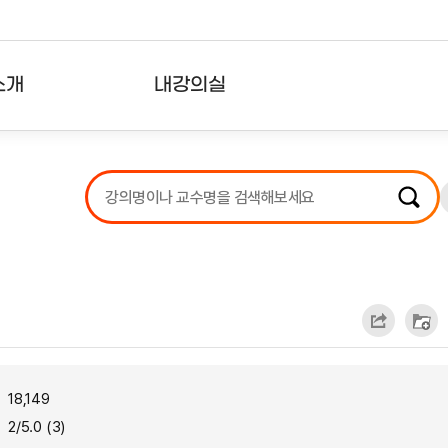
소개
내강의실
?
강의리스트
수강확인증강의
사용자의견
내강의클립
18,149
2/5.0 (3)