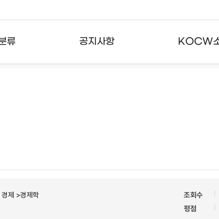
분류
공지사항
KOCW
강의
공지사항
KOCW란
강의
뉴스레터
활용안내
분야
주요통계현황
발자취
강의
서비스도움말
고객센터
ㆍ경제 >경제학
조회수
평점