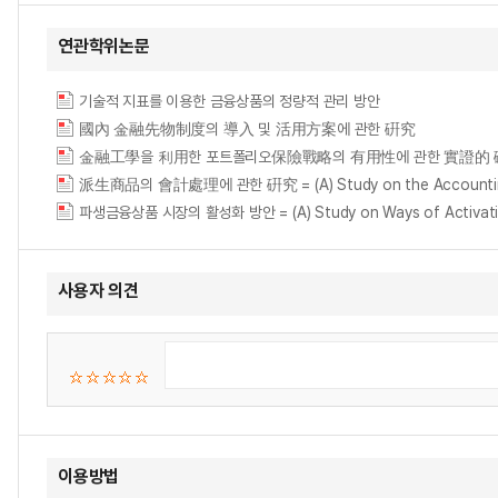
연관학위논문
기술적 지표를 이용한 금융상품의 정량적 관리 방안
國內 金融先物制度의 導入 및 活用方案에 관한 硏究
金融工學을 利用한 포트폴리오保險戰略의 有用性에 관한 實證的 硏究 = (An) empiric
派生商品의 會計處理에 관한 硏究 = (A) Study on the Accounting 
파생금융상품 시장의 활성화 방안 = (A) Study on Ways of Activating t
사용자 의견
이용방법