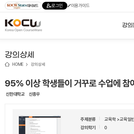
로
로
로
바
로그인
이용가이드
대시보드
가
가
가
로
기
기
기
가
(skip
기
to
강의
content)
대학
강의상세
기관
HOME
강의상세
전공
95% 이상 학생들이 거꾸로 수업에 
테마
신한대학교
신종우
주제분류
교육학 >교육일
강의학기
0