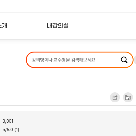
소개
내강의실
?
강의리스트
수강확인증강의
사용자의견
내강의클립
3,001
5/5.0 (1)