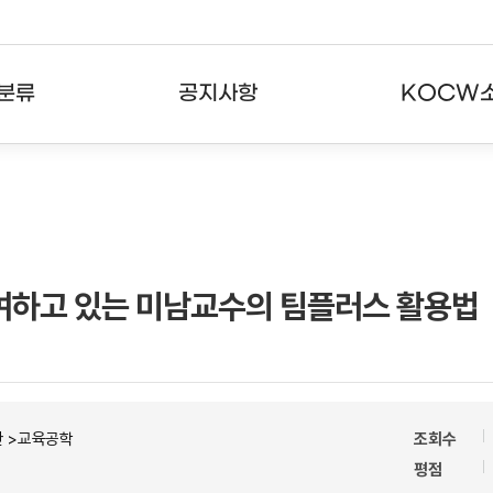
분류
공지사항
KOCW
강의
공지사항
KOCW란
강의
뉴스레터
활용안내
분야
주요통계현황
발자취
참여하고 있는 미남교수의 팀플러스 활용법
강의
서비스도움말
고객센터
반 >교육공학
조회수
평점