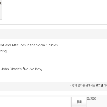
nd Attitudes in the Social Studies
ning
 John Okada's 『No-No Boy』
0
/200