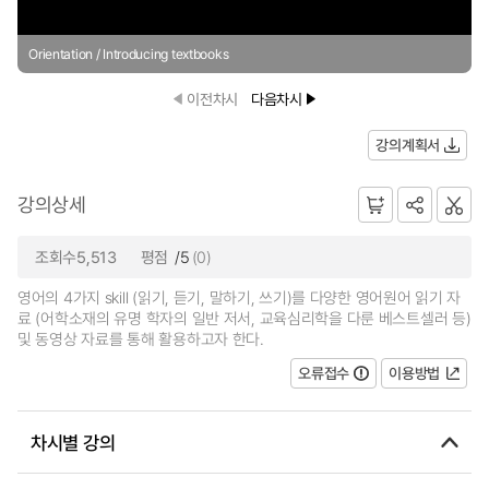
Orientation / Introducing textbooks
이전차시
다음차시
강의계획서
강의상세
조회수5,513
평점
/5
(0)
영어의 4가지 skill (읽기, 듣기, 말하기, 쓰기)를 다양한 영어원어 읽기 자
료 (어학소재의 유명 학자의 일반 저서, 교육심리학을 다룬 베스트셀러 등)
및 동영상 자료를 통해 활용하고자 한다.
오류접수
이용방법
차시별 강의