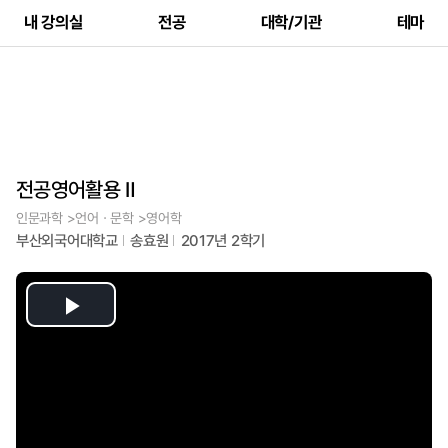
내 강의실
전공
대학/기관
테마
전공영어활용 Ⅱ
인문과학 >언어ㆍ문학 >영어학
부산외국어대학교
송효원
2017년 2학기
Play
Video