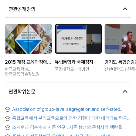
연관공개강의
2015 개정 교육과정에 따른 고등학교 통합사회의 이해 및 지도방법
유럽통합과 국제정치
한국교육학술정보원
국민대학교
배병인
신한대학교
신종
한국교육학술정보원
연관학위논문
Association of group-level segregation and self-rated
health in the older adult : a counterfactual approach
통합교육에서 분리교육으로의 전학 경험에 대한 내러티브 탐구 :
발달장애인 사례를 중심으로
조지훈과 김춘수의 시론 연구 : 시론 형성의 문학사적 맥락을
중심으로