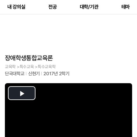
내 강의실
전공
대학/기관
테마
장애학생통합교육론
교육학 >특수교육 >특수교육학
단국대학교
신현기
2017년 2학기
Play
Video