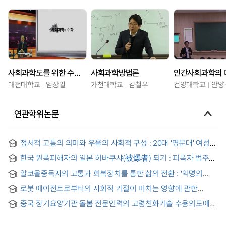
사회과학도를 위한 수학과 게임이론
사회과학방법론
인간사회과학의 
대전대학교
임상일
가천대학교
김철우
건양대학교
안양
연관학위논문
정서적 고통의 의미와 우울의 사회적 구성 : 20대 '명문대' 여성의
정서적 고통과 우울증 경험에 대한 분석
한국 원폭피해자의 일본 히바쿠샤(被爆者) 되기 : 피폭자 범주의
경계 설정과 통제에서 과학·정치·관료제의 상호작용
알코올중독자의 고통과 회복장치를 통한 삶의 전환 : '익명의
알코올중독자들(AA)'을 중심으로 = Social Suffering of
로봇 에이전트로부터의 사회적 거절이 미치는 영향에 관한
Alcoholics and Conversion of the Life through Restorative
신경과학적 기전 연구 : 자율성 및 의도성을 중심으로
Dispositif
중국 장기요양기관 돌봄 전문인력의 고령친화기술 수용의도에
관한 연구 : 통합기술수용모델(UTAUT) 확장 가능성의 탐색 = A
Study on Intention to Use Gerontechnology Among Care