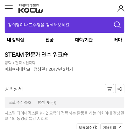
강의명이나 교수명을 검색해보세요
내 강의실
전공
대학/기관
테마
STEAM 전문가 연수 워크숍
공학 >건축 >건축학
이화여자대학교
정창권
2017년 2학기
강의상세
조회수4,493
평점
/5
(0)
시스템 다이내믹스를 K-12 교육에 접목하는 활동을 하는 이화여대 정창권
교수의 동영상 특강 시리즈
오류접수
이용방법