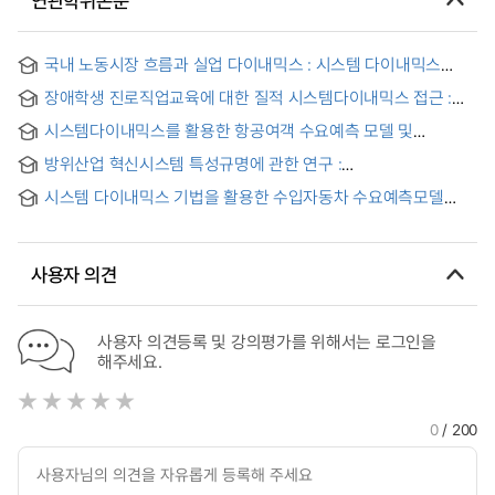
연관학위논문
국내 노동시장 흐름과 실업 다이내믹스 : 시스템 다이내믹스
방법론 중심으로 = A Labor Market Flows and
장애학생 진로직업교육에 대한 질적 시스템다이내믹스 접근 :
Unemployment Dynamics in South Korea : A System
지역사회와의 생태학적 협력체계를 중심으로
Dynamics Approach
시스템다이내믹스를 활용한 항공여객 수요예측 모델 및
저비용항공사 항공운송 시장진입 전략에 관한 연구 = A study
방위산업 혁신시스템 특성규명에 관한 연구 :
on forecasting model of air passenger demand using
시스템다이내믹스를 이용한 방위산업 동태성 분석
system dynamics and the strategy for entering air
시스템 다이내믹스 기법을 활용한 수입자동차 수요예측모델
transport market of LCC
개발 = (A) System dynamics model development for
forecasting the demand for import cars
사용자 의견
사용자 의견등록 및 강의평가를 위해서는 로그인을
해주세요.
0
/ 200