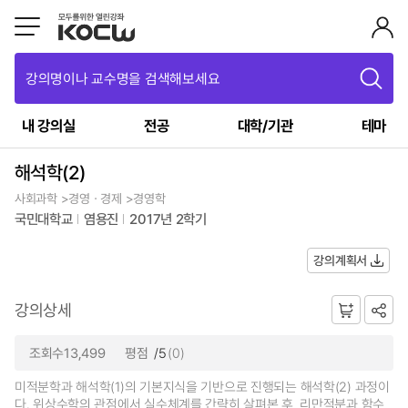
강의명이나 교수명을 검색해보세요
내 강의실
전공
대학/기관
테마
해석학(2)
사회과학 >경영ㆍ경제 >경영학
국민대학교
염용진
2017년 2학기
강의계획서
강의상세
조회수13,499
평점
/5
(0)
미적분학과 해석학(1)의 기본지식을 기반으로 진행되는 해석학(2) 과정이
다. 위상수학의 관점에서 실수체계를 간략히 살펴본 후, 리만적분과 함수