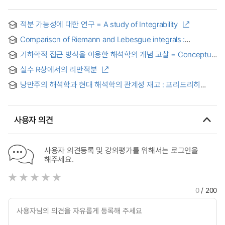
적분 가능성에 대한 연구 = A study of Integrability
Comparison of Riemann and Lebesgue integrals :
리만積分과 르베크積分의 比較硏究
기하학적 접근 방식을 이용한 해석학의 개념 고찰 = Conceptual
study of analysis using geometric approach
실수 R상에서의 리만적분
낭만주의 해석학과 현대 해석학의 관계성 재고 : 프리드리히
슐레겔과 한스-게오르크 가다머의 해석학을 중심으로 =
Überdenken des Verhältnisses zwischen romantischer
und moderner Hermeneutik: mit dem Fokus auf Friedrich
사용자 의견
Schlegel und Hans-Georg Gadamer
사용자 의견등록 및 강의평가를 위해서는 로그인을
해주세요.
0
/ 200