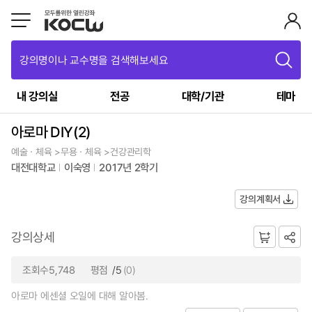
강의명이나 교수명을 검색해보세요
내 강의실
전공
대학/기관
테마
아로마 DIY(2)
예술ㆍ체육 >무용ㆍ체육 >건강관리학
대전대학교
이숙영
2017년 2학기
강의계획서
강의상세
조회수5,748
평점
/5
(0)
아로마 에센셜 오일에 대해 알아봄.