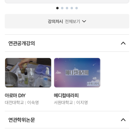
강의차시
전체보기
연관공개강의
아로마 DIY
메디컬테라피
대전대학교
이숙영
서원대학교
이지영
연관학위논문