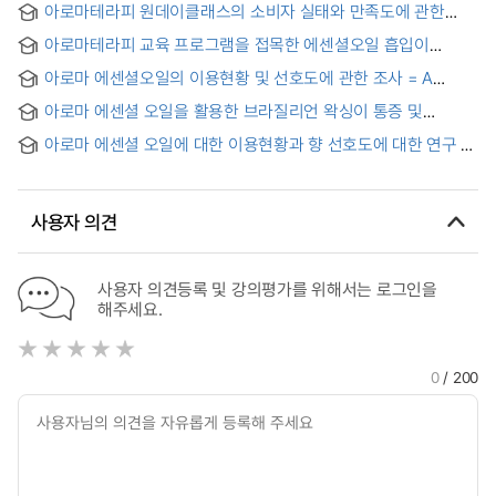
아로마테라피 원데이클래스의 소비자 실태와 만족도에 관한
연구
아로마테라피 교육 프로그램을 접목한 에센셜오일 흡입이
취업준비 여대생의 스트레스와 자율신경계 및 자기효능감에
아로마 에센셜오일의 이용현황 및 선호도에 관한 조사 = A
미치는 효과 연구 = A study on the effects of inhalation of
Study on the Aroma Essential Oils Use and Perferences
essential oils combined with an aromatherapy education
아로마 에센셜 오일을 활용한 브라질리언 왁싱이 통증 및
program on the stress, autonomic nervous system and
피부상태에 미치는 영향
self-efficacy of female college students preparing for
아로마 에센셜 오일에 대한 이용현황과 향 선호도에 대한 연구 =
employment
The Study on Aroma Essential Use and Scent Preference
사용자 의견
사용자 의견등록 및 강의평가를 위해서는 로그인을
해주세요.
0
/ 200