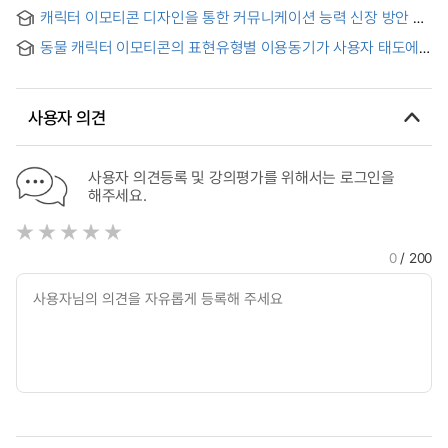
디자인 제안 : '반인반수(半人半獸)' 의 형태를 중심으로
캐릭터 이모티콘 디자인을 통한 커뮤니케이션 능력 신장 방안 =
A Study on Development of Communication Skills through
동물 캐릭터 이모티콘의 표현유형별 이용동기가 사용자 태도에
Character Emoticon Design
미치는 영향
사용자 의견
사용자 의견등록 및 강의평가를 위해서는 로그인을
해주세요.
0
/ 200