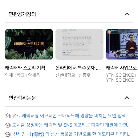
연관공개강의
캐릭터와 스토리 기획
온라인에서 특수문자 이모티콘과 유니코드 특수문자 사용하는 법
인제대학교
양세욱
신한대학교
신종우
YTN SCIENCE
YTN SCIENCE
연관학위논문
유료 캐릭터형 이모티콘 구매의도에 영향을 미치는 요인 탐색 :
기술수용모델을 적용하여 = An Exploratory Study of Factors
도시를 상징하는 캐릭터 및 SNS 이모티콘 디자인 개발에 관한
Influencing the Purchase Intention of the Paid Character
연구 : 중국 베이징을 중심으로
Emoticons
'산해경 (山海經)'의 상상 동물을 기반으로 한 이모티콘 캐릭터