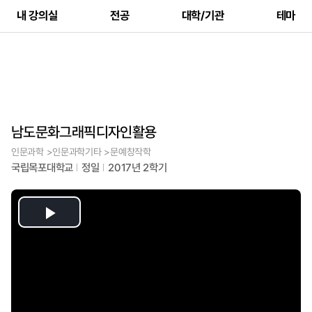
내 강의실
전공
대학/기관
테마
남도문화그래픽디자인활용
인문과학 >인문과학기타 >문예창작학
국립목포대학교
정일
2017년 2학기
Play
Video