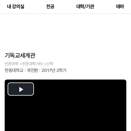
내 강의실
전공
대학/기관
테마
기독교세계관
인문과학 >인문과학기타 >신학
한동대학교
곽진환
2017년 2학기
Play
Video