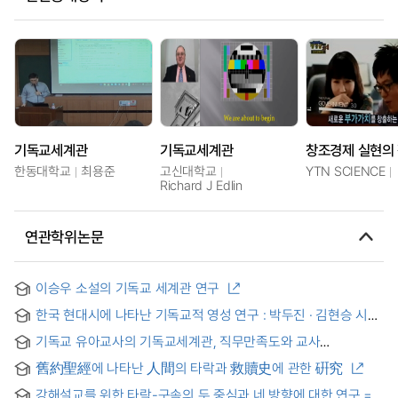
기독교세계관
기독교세계관
한동대학교
최용준
고신대학교
YTN SCIENCE
Richard J Edlin
연관학위논문
이승우 소설의 기독교 세계관 연구
한국 현대시에 나타난 기독교적 영성 연구 : 박두진 · 김현승 시를
중심으로 = A Study for Christian Spirituality of Korean
기독교 유아교사의 기독교세계관, 직무만족도와 교사
Modern Poems:with the Poems of Park Du-jin & Kim Hyun-
효능감과의 관계
seung as the Central Figure
舊約聖經에 나타난 人間의 타락과 救贖史에 관한 硏究
강해설교를 위한 타락-구속의 두 중심과 네 방향에 대한 연구 =