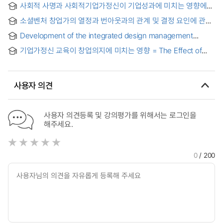
사회적 사명과 사회적기업가정신이 기업성과에 미치는 영향에
관한 연구 : - 창업보육지원의 조절효과를 중심으로 - = Study
소셜벤처 창업가의 열정과 번아웃과의 관계 및 결정 요인에 관한
on the Effects of Social Mission and Social
연구 : 이원론적열정모델이론과 자기결정이론을 중심으로
Entrepreneurship on the Performance : focused on the
Development of the integrated design management
moderating effects of start-up incubating supports
system for social enterprises brand identity
기업가정신 교육이 창업의지에 미치는 영향 = The Effect of
Entrepreneurship education program on Start-up
intention
사용자 의견
사용자 의견등록 및 강의평가를 위해서는 로그인을
해주세요.
0
/ 200