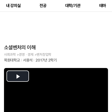
내 강의실
전공
대학/기관
테마
소셜벤처의 이해
사회과학 >경영ㆍ경제 >벤처창업학
목원대학교
서용석
2017년 2학기
Play
Video