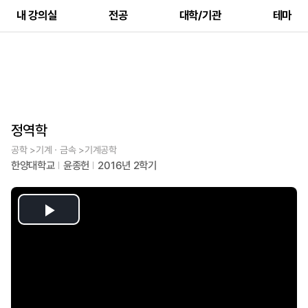
내 강의실
전공
대학/기관
테마
정역학
공학 >기계ㆍ금속 >기계공학
한양대학교
윤종헌
2016년 2학기
Play
Video