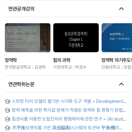
연관공개강의
정역학
힘의 과학
정역학 자기주도
한국항공대학교
김경목
가천대학교
박경수
안동대학교
양철
연관학위논문
스트럿 타이 모델의 웹기반 시각화 도구 개발 = Development
of web-based visual tool for strut-and-tie models
항력 예측을 위한 특이값 분해가 적용된 응력파 힘 평형기 방법론
= Stress Wave Force Balance Methodology Using Singular
힘센서를 이용한 도립진자의 평형제어에 관한 연구 = (A) study
Value Decomposition for Drag Prediction
of the control of an inverted pendulum control using the
不平衡모멘트를 가진 高低驅動시스템의 토션바 平衡機의
force sensor