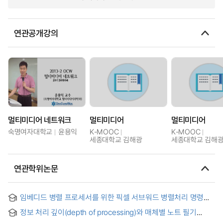
연관공개강의
멀티미디어 네트워크
멀티미디어
멀티미디어
숙명여자대학교
윤용익
K-MOOC
K-MOOC
세종대학교 김해광
세종대학교 김해
연관학위논문
임베디드 병렬 프로세서를 위한 픽셀 서브워드 병렬처리 명령어
연구 = Research of Pixel Subword Parallel Processing
정보 처리 깊이(depth of processing)와 매체별 노트 필기
Instructions for Embedded Parallel Processors
방식에 따른 학습효과 연구 = Learning Effect of Note-taking