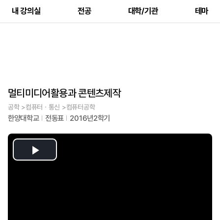
내 강의실
전공
대학/기관
테마
멀티미디어활용과 콘텐츠제작
공학 >컴퓨터ㆍ통신 >컴퓨터공학
한양대학교
전동표
2016년2학기
Play
Video