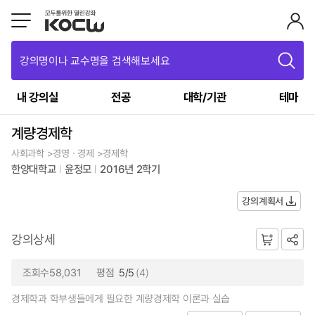
강의명이나 교수명을 검색해보세요
내 강의실
전공
대학/기관
테마
계량경제학
사회과학 >경영ㆍ경제 >경제학
한양대학교
윤정모
2016년 2학기
강의계획서
강의상세
조회수58,031
평점
5/5
(4)
경제학과 학부생들에게 필요한 계량경제학 이론과 실습