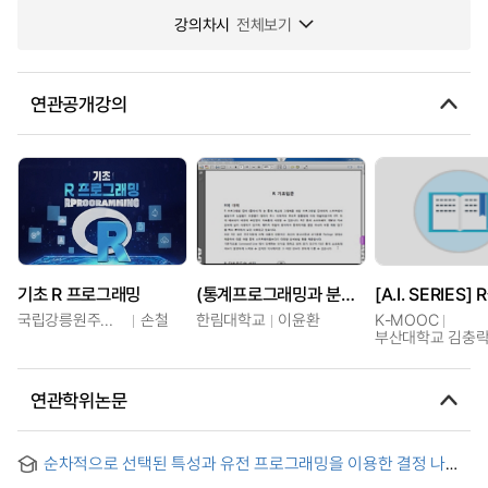
강의차시
전체보기
연관공개강의
기초 R 프로그래밍
(통계프로그래밍과 분석을 위한) R 입문
국립강릉원주대학교
손철
한림대학교
이윤환
K-MOOC
부산대학교 김충
연관학위논문
순차적으로 선택된 특성과 유전 프로그래밍을 이용한 결정 나무
= (A) Decision Tree Induction using Genetic Programming