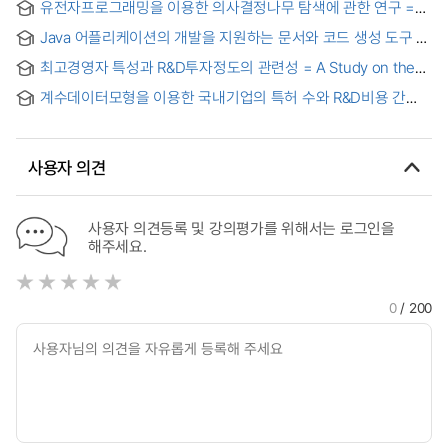
유전자프로그래밍을 이용한 의사결정나무 탐색에 관한 연구 =
with Sequentially Selected Features
(A) study on decision tree with genetic programming
Java 어플리케이션의 개발을 지원하는 문서와 코드 생성 도구 =
Document and code generation tool supporting
최고경영자 특성과 R&D투자정도의 관련성 = A Study on the
development of Java application
Effects of CEO Characteristics on Firm R&D Investment
계수데이터모형을 이용한 국내기업의 특허 수와 R&D비용 간
실증분석 = Actual analysis on the establishment of rational
count data models and the estimation of functions
between domestic coporations' patents and R&D cost
사용자 의견
사용자 의견등록 및 강의평가를 위해서는 로그인을
해주세요.
0
/ 200