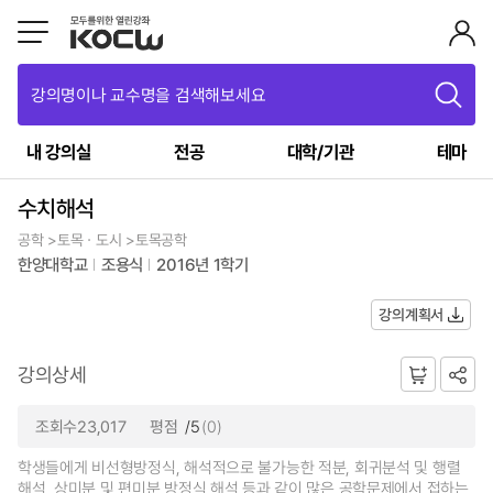
강의명이나 교수명을 검색해보세요
내 강의실
전공
대학/기관
테마
수치해석
공학 >토목ㆍ도시 >토목공학
한양대학교
조용식
2016년 1학기
강의계획서
강의상세
조회수23,017
평점
/5
(0)
학생들에게 비선형방정식, 해석적으로 불가능한 적분, 회귀분석 및 행렬
해석, 상미분 및 편미분 방정식 해석 등과 같이 많은 공학문제에서 접하는