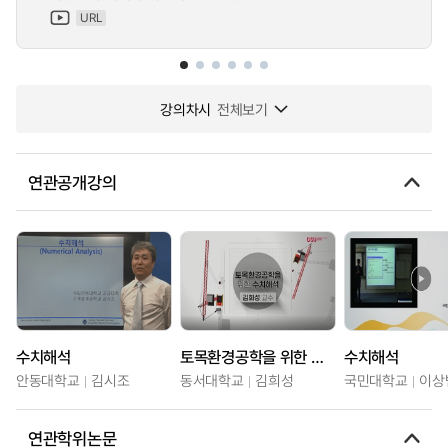
URL
강의차시
전체보기
연관공개강의
수치해석
토목환경공학을 위한 수치해석
수치해석
안동대학교
김시조
동서대학교
김희성
국민대학교
이상
연관학위논문