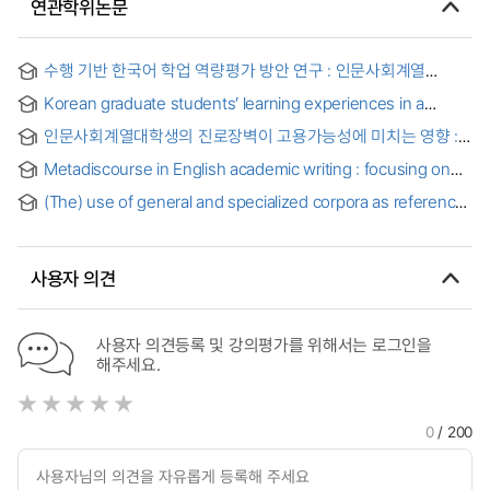
연관학위논문
수행 기반 한국어 학업 역량평가 방안 연구 : 인문사회계열
외국인 학부생을 대상으로 = A Performance-Based Korean
Korean graduate students’ learning experiences in a
Academic Competency Assessment for Foreign
blended english writing for academic purposes course
Undergraduate Students in the Humanities and Social
인문사회계열대학생의 진로장벽이 고용가능성에 미치는 영향 :
Sciences
전공만족도와 진로결정자기효능감의 조절된 매개효과를
Metadiscourse in English academic writing : focusing on
중심으로 = The Impact of Career Barriers on Employability
research papers by Korean students and international
among Humanities and Social Sciences Students :
(The) use of general and specialized corpora as reference
researchers
Focused on the Moderated Mediation Effect of Major
tools for academic and technical english writing : a case
Satisfaction and Career Decision-Making Self-Efficacy
study of Korean graduate students of engineering
사용자 의견
사용자 의견등록 및 강의평가를 위해서는 로그인을
해주세요.
0
/ 200