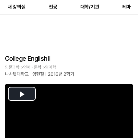
내 강의실
전공
대학/기관
테마
College EnglishⅡ
인문과학 >언어ㆍ문학 >영어학
나사렛대학교
양현철
2016년 2학기
Play
Video