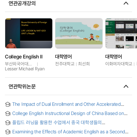
연관공개강의
College English Ⅱ
대학영어
대학영어
부산외국어대학교
전주대학교
최선희
이화여자대학교
Lesser Michael Ryan
연관학위논문
The Impact of Dual Enrollment and Other Accelerated
Mechanism Participation on First Year College English
College English Instructional Design of China Based on
Course Outcomes [electronic resource]
Participatory Teaching Theory = 참여식 교수 이론을 기반으로
플립드 러닝을 활용한 수업에서 중국 대학생들의
하는 중국 대학교 영어 수업 설계
영어학습동기에 관한 연구 : 자기결정이론 모형을 기반으로 = An
Examining the Effects of Academic English as a Second
Investigation into Chinese College Students’ English
Language Pathways at the Community College: A Mixed