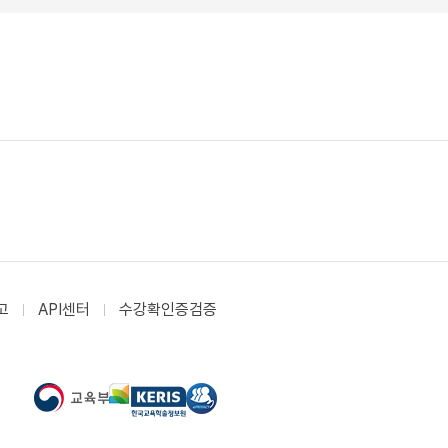
고
API센터
수강확인증검증