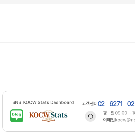
SNS
KOCW Stats Dashboard
02 - 6271 - 0
고객센터
평 일
09:00 ~ 1
이메일
kocw@ris