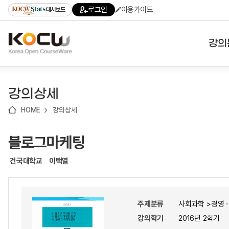
로
로
로
바
로그인
이용가이드
대시보드
가
가
가
로
기
기
기
가
(skip
기
to
강의
content)
대학
강의상세
기관
HOME
강의상세
전공
블로그마케팅
테마
건국대학교
이택열
주제분류
사회과학 >경영
강의학기
2016년 2학기