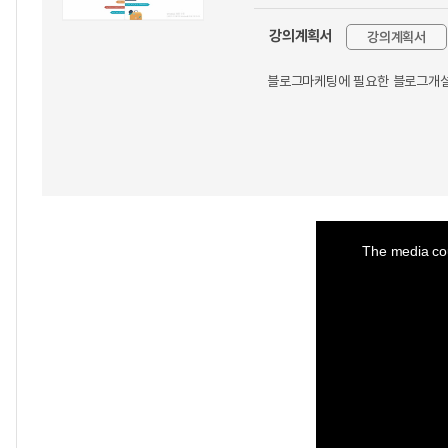
강의계획서
강의계획서
블로그마케팅에 필요한 블로그개설
This
is
a
The media cou
modal
window.