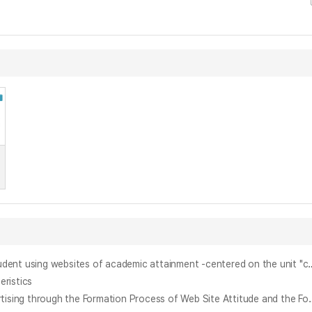
웹사이트를 활용한 자기주도적 학습이 초등학생들의 학업성취도에 미치는 영향 = (The) Effect of self-directed learning of elementary 
ristics
웹사이트 태도의 형성과정과 형성된 태도가 배너광고 태도에 미치는 영향에 관한 연구 = (A) Study on the Effect of Attitude toward B