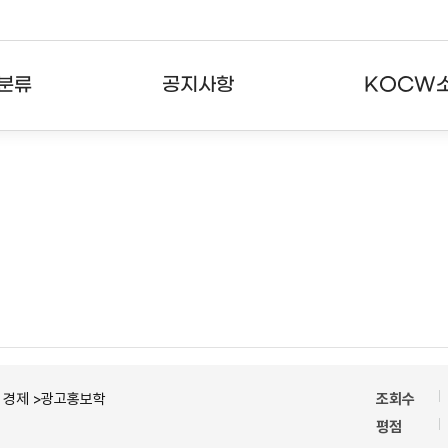
분류
공지사항
KOCW
강의
공지사항
KOCW란
강의
뉴스레터
활용안내
분야
주요통계현황
발자취
강의
서비스도움말
고객센터
ㆍ경제 >광고홍보학
조회수
평점