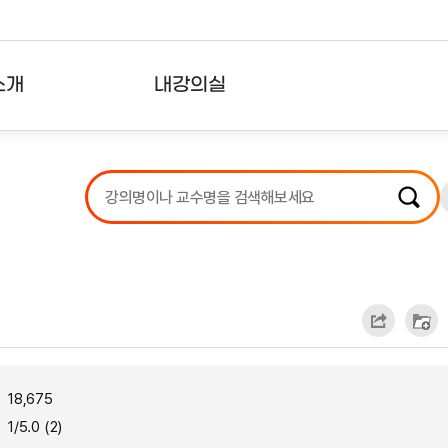
소개
내강의실
?
강의리스트
수강확인증강의
사용자의견
내강의클립
18,675
1/5.0 (2)