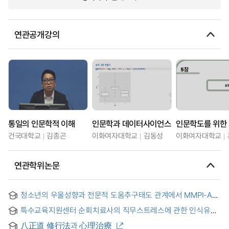
연관공개강의
통일의 인문학적 이해
인문학과 데이터사이언스
건국대학교
김종곤
이화여자대학교
김동성
이화여자대학교
연관학위논문
청소년의 우울성향과 전문적 도움추구태도 관계에서 MMPI-A
부정적 치료지표(A-TRT)의 매개효과 : 자기개방과 동기의
특수교육지원센터 순회치료사의 직무스트레스에 관한 인식유형
이중매개
분석 : Q방법론적 접근
八正道 修行法과 心理治療