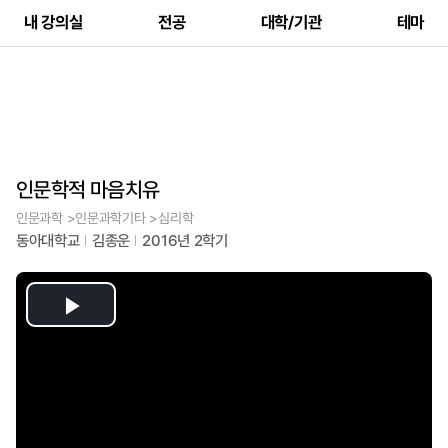
내 강의실
전공
대학/기관
테마
인문학적 마음치유
인문과학 >인문과학기타 >심리학
동아대학교
김종운
2016년 2학기
Play
Video