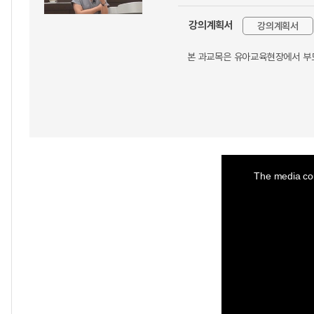
강의계획서
강의계획서
본 과교목은 유아교육현장에서 부모
This
is
a
The media cou
modal
window.