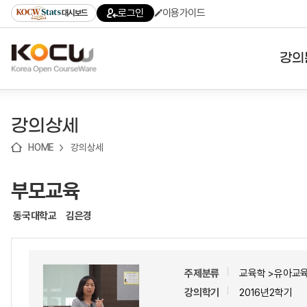
로
로
로
바
로그인
이용가이드
대시보드
가
가
가
로
기
기
기
가
(skip
기
to
강의
content)
대학
강의상세
기관
HOME
강의상세
전공
부모교육
테마
동국대학교
김은경
주제분류
교육학 >유아교
강의학기
2016년2학기