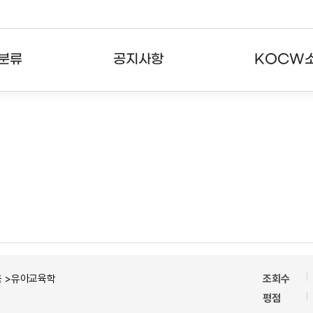
분류
공지사항
KOCW
강의
공지사항
KOCW란
강의
뉴스레터
활용안내
분야
주요통계현황
발자취
강의
서비스도움말
고객센터
육 >유아교육학
조회수
평점