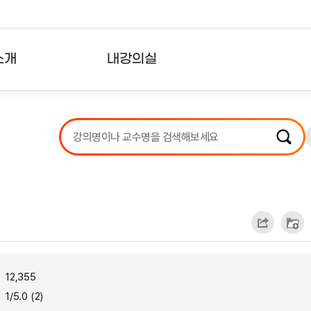
소개
내강의실
?
강의리스트
수강확인증강의
사용자의견
내강의클립
12,355
1/5.0 (2)