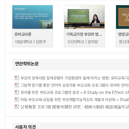
유아교사론
기독교가정 부모와 영유아교육
영양교
대림대학교 | 김현주
고신대학교 | 권미량
창신대
연관학위논문
유아를 위한 부모교육 프로그램의 효과 = A Study on the Effect of Par
아동 부모교육·상담을 위한 부모역할지능척도의 개발과 타당화 = Study on parental
父母敎育 프로그램 開發에 關한 硏究 : 精神力動的 相談理論의 試驗的 適用 = (
사용자 의견