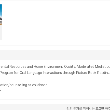
부모의 양육자원 잠재유형이 가정환경의 질에 미치는 영향: 유아교육기관 부모참여의 조절된 매개효과 = Association between Latent Profiles of Parental R
그림책 읽기를 통한 언어적 상호작용 부모교육 프로그램이 유아의 언어능력과 어머니의 언어유형에 미치는 영향 = (The) Effects of Parent Education Program for Oral Language Interactions through Picture Book Reading on Children's Language
on/counselling at childhood
m
강의 평가를 위해서는
로그인
해주