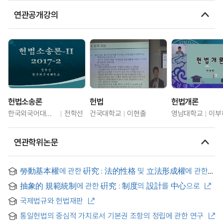
연관공개강의
헌법소송론
헌법
헌법개론
한국외국어대학교
전학선
건국대학교
이현출
영남대학교
이부
연관학위논문
勞動基本權에 관한 硏究 : 法的性格 및 立法形成權에 관한
憲法裁判所 決定을 중심으로 = (A) Study on the
抽象的 規範統制에 관한 硏究 : 制度의 設計를 中心으로
Fundamental Rights of Laborer : Analysis of Constitutional
Court Related to Legal Meaning and Range of Legislation
국제법규와 헌법재판
통일헌법의 중심적 가치로서 기본권 조항의 정립에 관한 연구