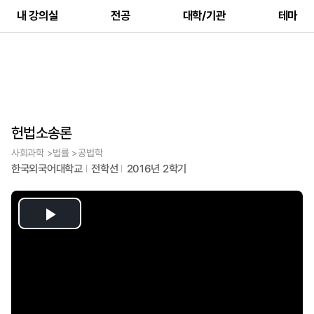
내 강의실
전공
대학/기관
테마
헌법소송론
사회과학 >법률 >공법학
한국외국어대학교
전학선
2016년 2학기
Play
Video