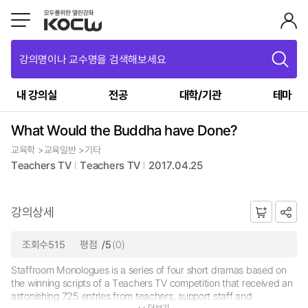
강의명이나 교수명을 검색해보세요
내 강의실
전공
대학/기관
테마
What Would the Buddha have Done?
교육학 >교육일반 >기타
Teachers TV
Teachers TV
2017.04.25
강의상세
조회수515
평점
/5
(0)
Staffroom Monologues is a series of four short dramas based on
the winning scripts of a Teachers TV competition that received an
astonishing 725 entries from teachers, support staff and
더보기