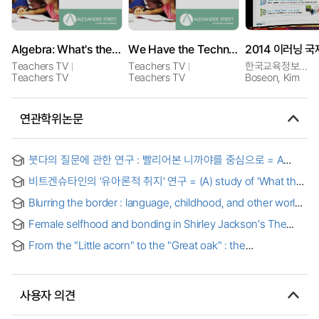
Algebra: What's the Pattern?
We Have the Technology
Teachers TV
Teachers TV
한국교육정보진흥협회
Teachers TV
Teachers TV
Boseon, Kim
연관학위논문
붓다의 질문에 관한 연구 : 빨리어본 니까야를 중심으로 = A
Study on the Questions of the Buddha -Focused on P?li
비트겐슈타인의 '유아론적 취지' 연구 = (A) study of 'What the
Nikayas-
solipsist means' in Wittgenstein's philosophy
Blurring the border : language, childhood, and other worlds
in Alice's Adventures in Wonderland (1865) and Peter Pan
Female selfhood and bonding in Shirley Jackson's The
or the Boy Who Would Not Grow Up (1904)
haunting of Hill House and We have always lived in the
From the "Little acorn" to the "Great oak" : the
castle
relinquishment of the familial ideal in what maisie knew
사용자 의견