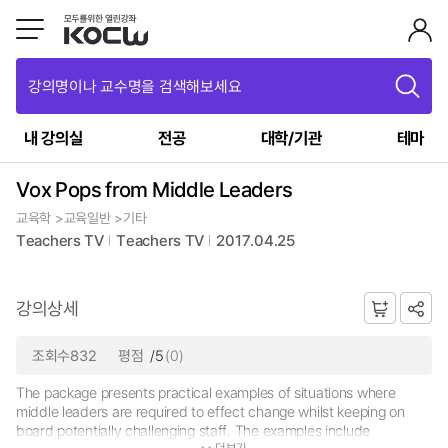
강의명이나 교수명을 검색해보세요
내 강의실
전공
대학/기관
테마
Vox Pops from Middle Leaders
교육학 >교육일반 >기타
Teachers TV
Teachers TV
2017.04.25
강의상세
조회수832
평점
/5
(0)
The package presents practical examples of situations where
middle leaders are required to effect change whilst keeping on
board potentially challenging staff. The examples include
더보기