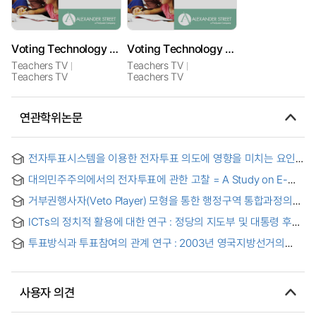
Voting Technology used for Secondary English
Voting Technology used for KS2 Numeracy
Teachers TV
Teachers TV
Teachers TV
Teachers TV
연관학위논문
전자투표시스템을 이용한 전자투표 의도에 영향을 미치는 요인
연구 : 스크린터치 방식 전자투표 수용을 중심으로
대의민주주의에서의 전자투표에 관한 고찰 = A Study on E-
voting as a Complementary Mechanism of Representative
거부권행사자(Veto Player) 모형을 통한 행정구역 통합과정의
Democracy
비교분석 : 자치단체간 합의과정을 중심으로 = A comparative
ICTs의 정치적 활용에 대한 연구 : 정당의 지도부 및 대통령 후보
analysis on the process of administrative district
경선을 중심으로
consolidation by using veto player model : focusing on the
투표방식과 투표참여의 관계 연구 : 2003년 영국지방선거의
agreement stage between local governments
시범운영을 중심으로 = A Study on the Relations between
Voting Method and Voting Participation: With special
reference to the 2003 local electoral pilot schemes in the
사용자 의견
UK