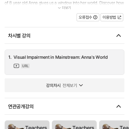
of 8 year old Anna gives us a window into her world. Discover how
더보기
she feels about being taught alongside mainstream pupils and ho...
오류접수
이용방법
차시별 강의
1.
Visual Impairment in Mainstream: Anna's World
URL
강의차시
전체보기
연관공개강의