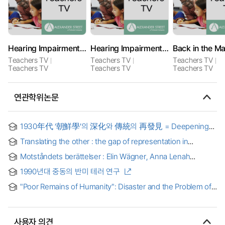
Hearing Impairment in Mainstream: Emily's World
Hearing Impairment in Mainstream: Rosie's World
Teachers TV
Teachers TV
Teachers TV
Teachers TV
Teachers TV
Teachers TV
연관학위논문
1930年代 ‘朝鮮學’의 深化와 傳統의 再發見 = Deepening
of 'Korean Studies' and re-discovery of tradition in the
Translating the other : the gap of representation in
1930's
Chaucer's Squire’s Tale
Motståndets berättelser : Elin Wägner, Anna Lenah
Elgström, Marika Stiernstedt och första världskriget
1990년대 중동의 반미 테러 연구
"Poor Remains of Humanity": Disaster and the Problem of
Identification in the United States and Canada, 1889-1949
사용자 의견