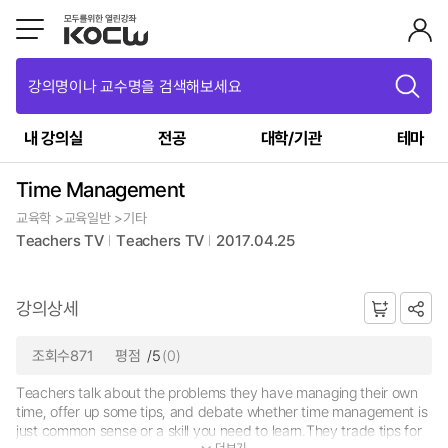
강의명이나 교수명을 검색해보세요
내 강의실
전공
대학/기관
테마
Time Management
교육학 >교육일반 >기타
Teachers TV
Teachers TV
2017.04.25
강의상세
조회수871
평점
/5
(0)
Teachers talk about the problems they have managing their own
time, offer up some tips, and debate whether time management is
just common sense or a skill you need to learn.They trade tips for
더보기