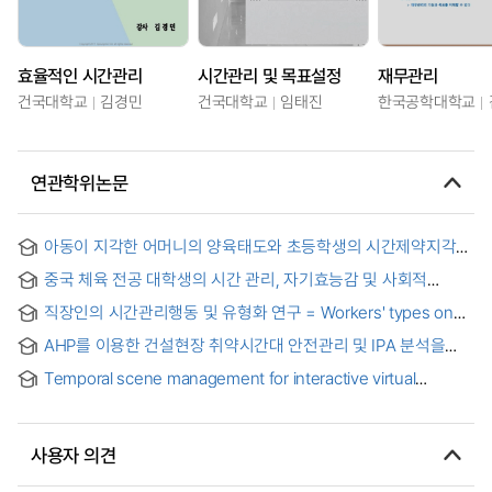
효율적인 시간관리
시간관리 및 목표설정
재무관리
건국대학교
김경민
건국대학교
임태진
한국공학대학교
연관학위논문
아동이 지각한 어머니의 양육태도와 초등학생의 시간제약지각
및 시간관리능력의 관계 = Relationship of Child Rearing
중국 체육 전공 대학생의 시간 관리, 자기효능감 및 사회적
Attitude Perceived by School Children to Their Time
지지가 대학생활만족에 미치는 영향 = The Influence of Time
Pressure Perception and Time Management Capability
직장인의 시간관리행동 및 유형화 연구 = Workers' types on
Management, Self-efficacy and Social Support of Chinese
time management behaviors
Sports Majors on College Life Satisfaction
AHP를 이용한 건설현장 취약시간대 안전관리 및 IPA 분석을
통한 취약근로자 안전관리 대책에 관한 연구 = A Study on the
Temporal scene management for interactive virtual
Safety Management Measures of Vulnerable Workers
storytelling = 가상환경에서의 인터랙티브 스토리테링을 위한
through the Analysis of IPA and the Safety Management of
시간 요소 관리
Vulnerable Time in Construction Sites using AHP
사용자 의견