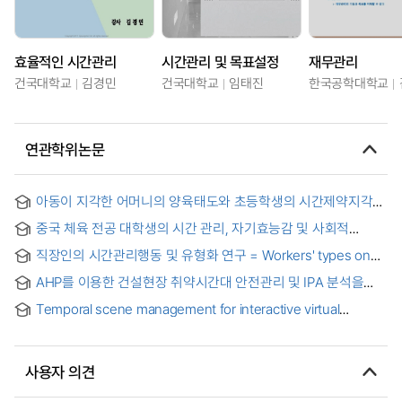
효율적인 시간관리
시간관리 및 목표설정
재무관리
건국대학교
김경민
건국대학교
임태진
한국공학대학교
연관학위논문
아동이 지각한 어머니의 양육태도와 초등학생의 시간제약지각
및 시간관리능력의 관계 = Relationship of Child Rearing
중국 체육 전공 대학생의 시간 관리, 자기효능감 및 사회적
Attitude Perceived by School Children to Their Time
지지가 대학생활만족에 미치는 영향 = The Influence of Time
Pressure Perception and Time Management Capability
직장인의 시간관리행동 및 유형화 연구 = Workers' types on
Management, Self-efficacy and Social Support of Chinese
time management behaviors
Sports Majors on College Life Satisfaction
AHP를 이용한 건설현장 취약시간대 안전관리 및 IPA 분석을
통한 취약근로자 안전관리 대책에 관한 연구 = A Study on the
Temporal scene management for interactive virtual
Safety Management Measures of Vulnerable Workers
storytelling = 가상환경에서의 인터랙티브 스토리테링을 위한
through the Analysis of IPA and the Safety Management of
시간 요소 관리
Vulnerable Time in Construction Sites using AHP
사용자 의견