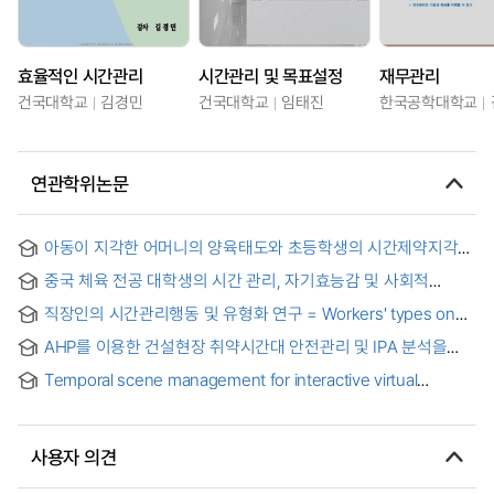
효율적인 시간관리
시간관리 및 목표설정
재무관리
건국대학교
김경민
건국대학교
임태진
한국공학대학교
연관학위논문
아동이 지각한 어머니의 양육태도와 초등학생의 시간제약지각
및 시간관리능력의 관계 = Relationship of Child Rearing
중국 체육 전공 대학생의 시간 관리, 자기효능감 및 사회적
Attitude Perceived by School Children to Their Time
지지가 대학생활만족에 미치는 영향 = The Influence of Time
Pressure Perception and Time Management Capability
직장인의 시간관리행동 및 유형화 연구 = Workers' types on
Management, Self-efficacy and Social Support of Chinese
time management behaviors
Sports Majors on College Life Satisfaction
AHP를 이용한 건설현장 취약시간대 안전관리 및 IPA 분석을
통한 취약근로자 안전관리 대책에 관한 연구 = A Study on the
Temporal scene management for interactive virtual
Safety Management Measures of Vulnerable Workers
storytelling = 가상환경에서의 인터랙티브 스토리테링을 위한
through the Analysis of IPA and the Safety Management of
시간 요소 관리
Vulnerable Time in Construction Sites using AHP
사용자 의견