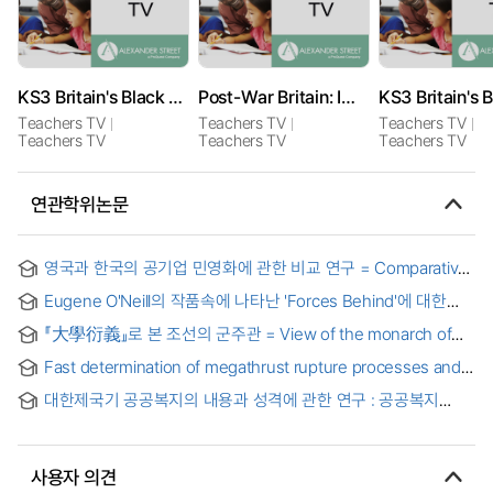
KS3 Britain's Black History: Coffee Houses and the Slave Trade
Post-War Britain: Immigration: The Immigrantâ€™s Story
Teachers TV
Teachers TV
Teachers TV
Teachers TV
Teachers TV
Teachers TV
연관학위논문
영국과 한국의 공기업 민영화에 관한 비교 연구 = Comparative
study on the privatization of Great Britain and South Korea
Eugene O'Neill의 작품속에 나타난 'Forces Behind'에 대한
연구 : Mourning becomes Electra, The great god brown,
『大學衍義』로 본 조선의 군주관 = View of the monarch of
Long day's journney into night를 중심으로 = (A) Study of
Joseon in the extended meaning of the great learning
the 'Forces behind' in Eugene O'Neill's Plays
Fast determination of megathrust rupture processes and
an application to the great 2011 Tohoku-oki, Japan,
대한제국기 공공복지의 내용과 성격에 관한 연구 : 공공복지
earthquake : 판의 섭입지역 대단층 파열과정의 역산 및 2011년
전담기관인 혜민원을 중심으로 = (A)Study on the content
일본 동북 대지진에 적용
and characteristics of public welfare delivery in modern
Korea : focusing on Hyeminwon under the Great Han
사용자 의견
Empire