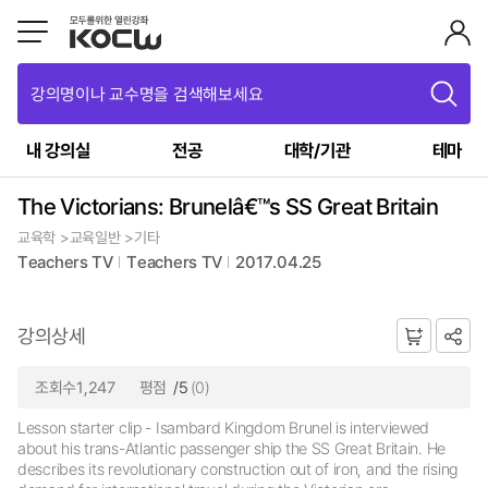
강의명이나 교수명을 검색해보세요
내 강의실
전공
대학/기관
테마
The Victorians: Brunelâ€™s SS Great Britain
교육학 >교육일반 >기타
Teachers TV
Teachers TV
2017.04.25
강의상세
조회수1,247
평점
/5
(0)
Lesson starter clip - Isambard Kingdom Brunel is interviewed
about his trans-Atlantic passenger ship the SS Great Britain. He
describes its revolutionary construction out of iron, and the rising