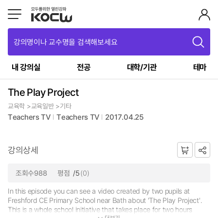
강의명이나 교수명을 검색해보세요
내 강의실
전공
대학/기관
테마
The Play Project
교육학 >교육일반 >기타
Teachers TV
Teachers TV
2017.04.25
강의상세
조회수988
평점
/5
(0)
In this episode you can see a video created by two pupils at
Freshford CE Primary School near Bath about 'The Play Project'.
This is a whole school initiative that takes place for two hours
더보기