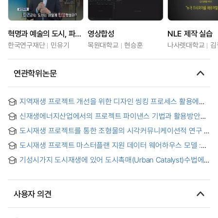
혁명과 예술의 도시, 파리(Paris) - 도시편 -
영상합성
NLE 제작 실습
한국연구재단
민유기
목원대학교
현승훈
나사렛대학교
김
연관학위논문
지역재생 프로젝트 개선을 위한 디자인 씽킹 프로세스 활용에
관한 연구 : 공공미술 벽화사업 중심으로
신재생에너지산업에서의 프로젝트 파이낸스 기법과 활용방안에
관한 연구 : 국내외 공적 금융 활용을 포함하여
도시재생 프로젝트를 통한 조형물의 시각커뮤니케이션적 연구 :
광주폴리 프로젝트를 중심으로 = A Study on Visual
도시재생 프로젝트 마스터플랜 지원 데이터 웨어하우스 모델 :
Communication of Sculpture through Urban Regeneration
기반시설을 중심으로 = Data Warehouse Model for
Project -Focusing on Gwangju Folly Project-
기성시가지 도시재생에 있어 도시촉매(Urban Catalyst)수법에
SupportingMaster Plan of Urban Regeneration Projects
관한 연구 : 미국 밀워키시 도시촉매프로젝트를 중심으로 = A
Study on the Method of Urban Catalyst for Urban
Regeneration : Focused on Urban Catalytic Projects in
사용자 의견
Milwaukee, United States