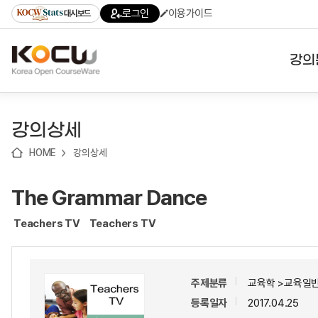
로
로
로
바
로그인
이용가이드
대시보드
가
가
가
로
기
기
기
가
(skip
기
to
강의
content)
대학
강의상세
기관
HOME
강의상세
전공
The Grammar Dance
테마
Teachers TV
Teachers TV
주제분류
교육학 >교육일반
등록일자
2017.04.25