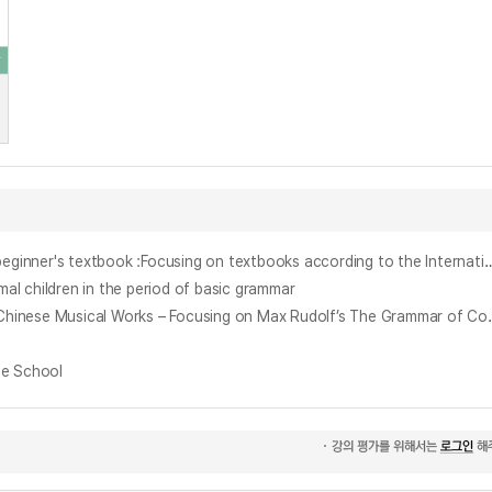
한국어 초급 교재 문법 목록 비교 연구 : 국제 통용 한국어 표준 교육과정에 따른 교재를 중심으로 = A study of grammar list comparative in Korean beginner's textbook :Focusing on textbooks
hildren in the period of basic grammar
중국 음악곡 분석을 통한 지휘법 연구 : 막스 루돌프의『지휘법』이론을 중심으로 = Research on Conductin
e School