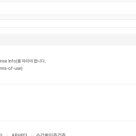
nse Info)를 따라야 합니다.
rms-of-use)
고
API센터
수강확인증검증