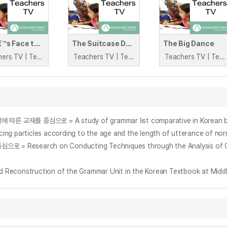
Letâ€™s Face the Teacher and Dance
The Suitcase Dance
The Big Dance
Teachers TV | Teachers TV
Teachers TV | Teachers TV
Teachers TV | Teachers TV
es according to the age and the length of utterance of normal c
struction of the Grammar Unit in the Korean Textbook at Middl