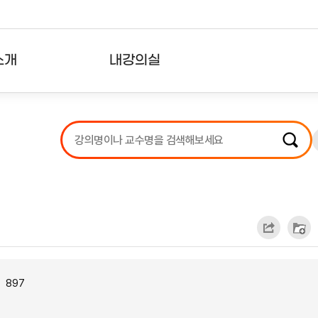
소개
내강의실
?
강의리스트
수강확인증강의
사용자의견
내강의클립
897