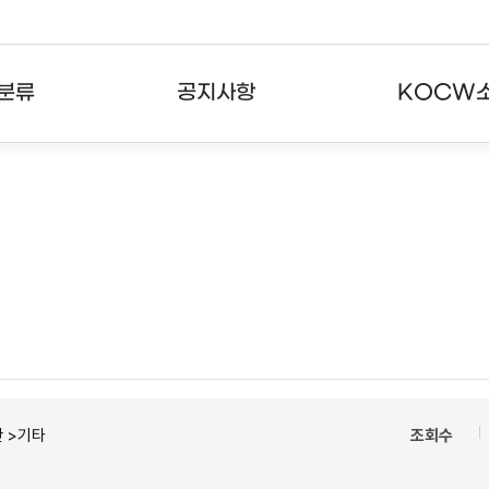
분류
공지사항
KOCW
강의
공지사항
KOCW란
강의
뉴스레터
활용안내
분야
주요통계현황
발자취
강의
서비스도움말
고객센터
 >기타
조회수