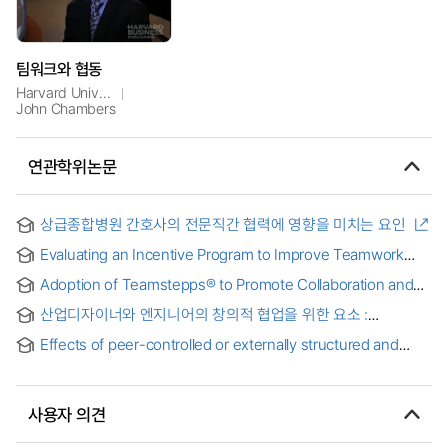
팀워크와 협동
Harvard University
John Chambers
연관학위논문
상급종합병원 간호사의 전문직간 협력에 영향을 미치는 요인
Evaluating an Incentive Program to Improve Teamwork
and Productivity in the Operating Room
Adoption of Teamstepps® to Promote Collaboration and
Problem-Solving: A Pilot Training Program for Clinical
산업디자이너와 엔지니어의 창의적 협업을 위한 요소 :
Nursing Leaders
링코그래피(Linkography)를 이용하여 = Relational modes on
Effects of peer-controlled or externally structured and
creative collaboration between industrial designer and
moderated online collaboration on group problem solving
engineering designer : using linkography entropy
processes and related individual attitudes in well-
measurement on design
structured and ill-structured small group problem solving in
사용자 의견
a hybrid course