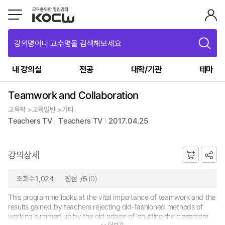
강의명이나 교수명을 검색해보세요
내 강의실
전공
대학/기관
테마
Teamwork and Collaboration
교육학 >교육일반 >기타
Teachers TV
Teachers TV
2017.04.25
강의상세
조회수1,024
평점
/5
(0)
This programme looks at the vital importance of teamwork and the
results gained by teachers rejecting old-fashioned methods of
working summed up by the old adage of 'shutting the classroom
더보기