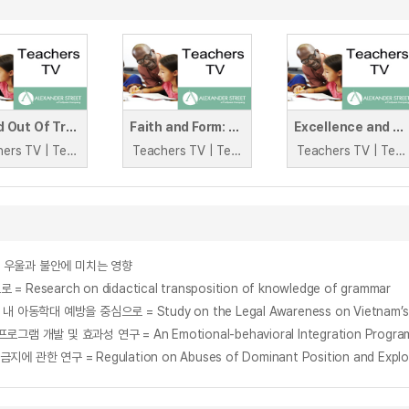
In And Out Of Trouble
Faith and Form: Exploring the Physical Aspects of Religion
Excellence and Equity: University of Manchester
Teachers TV | Teachers TV
Teachers TV | Teachers TV
Teachers TV | Teachers TV
 우울과 불안에 미치는 영향
arch on didactical transposition of knowledge of grammar
egulation on Abuses of Dominant Position and Exploitative A