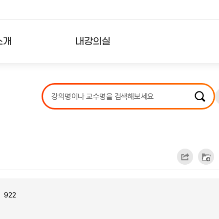
소개
내강의실
?
강의리스트
수강확인증강의
사용자의견
내강의클립
922