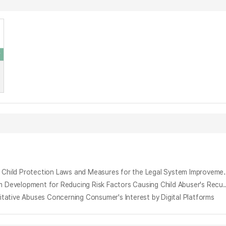
베트남의 아동보호법제에 대한 법의식과 제도 개선 방안 : 보육교육시설 내 아동학대 예방을 중심으로 = Study on the Legal Awareness on Vietnam’s Child Pr
아동학대 행위자의 재학대 발생 위험요인 감소를 위한 정서ㆍ행동 통합프로그램 개발 및 효과성 연구 = An Emotional-behavioral Integration Program Development
buses Concerning Consumer's Interest by Digital Platforms