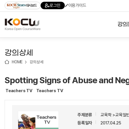
로
로
로
바
로그인
이용가이드
대시보드
가
가
가
로
기
기
기
가
(skip
기
to
강의
content)
대학
강의상세
기관
HOME
강의상세
전공
Spotting Signs of Abuse and Neg
테마
Teachers TV
Teachers TV
주제분류
교육학 >교육일반
등록일자
2017.04.25