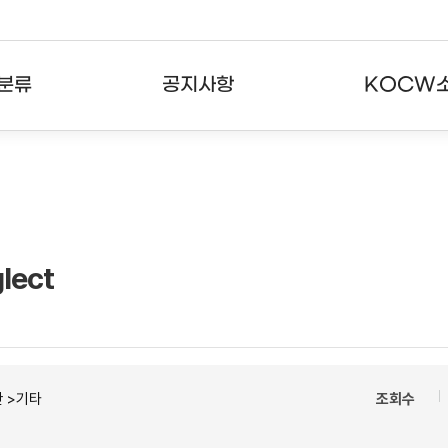
분류
공지사항
KOCW
강의
공지사항
KOCW란
강의
뉴스레터
활용안내
분야
주요통계현황
발자취
lect
강의
서비스도움말
고객센터
 >기타
조회수