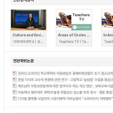
Culture and Environment of Korea : A geography
Areas of Circles and Composite Shapes
이화여자대학교 | 성효현,
Teachers TV | Teachers TV
연관학위논문
온라인·오프라인 학교폭력과 아동방임의 중복피해경험이 초기 청소년의
문법 지식의 교수적 변환에 관한 연구 : 고등학교 '높임법' 수업을 중심으로 = Rese
디지털 플랫폼 사업자의 시장지배적 지위남용과 “소비자이익 저해행위”금지에 관한 연구 = R