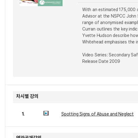
With an estimated 175,000 ch
Advisor at the NSPCC John S
range of anonymised example
Curran outlines the key indi
Yvette Hudson describe how t
Whitehead emphasises the im
Video Series: Secondary Sa
Release Date 2009
차시별 강의
1.
Spotting Signs of Abuse and Neglect
연관공개강의