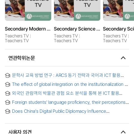
Secondary Modern Foreign Languages
Secondary Science Using ICT: Investigating Acceleration with Year 9 Using Light Gates
Teachers TV
Teachers TV
Teachers TV
Teachers TV
Teachers TV
Teachers TV
연관학위논문
문학사 교육 방법 연구 : ARCS 동기 전략과 국어과 ICT 활용
교수 학습 모형을 적용한 WBI 교수 학습 설계 = (A) study of
The effect of global integration on the institutionalization of
methods for literary history education : ARCS motivating
modern foreign languages in the school curriculum, 1812-
strategy and a WBI plan accompanied by teaching-
외국인 관람객의 박물관 경험 요소 분석을 통해 본 ICT 활용
1986
learning model of Korean language education using ICT
가능성
Foreign students' language proficiency, their perceptions
of language adequacy and their performance at the
Does China’s Digital Public Diplomacy Influence
graduate level
Developing Countries’ Foreign Policies?
사용자 의견