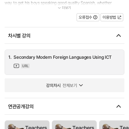
way to get his boys speaking good quality Spanish, whether
더보기
they've just started the language or are preparing for their GSCE...
오류접수
이용방법
차시별 강의
1.
Secondary Modern Foreign Languages Using ICT
URL
강의차시
전체보기
연관공개강의