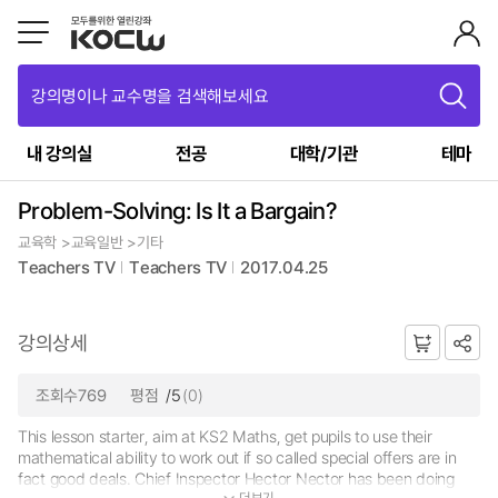
강의명이나 교수명을 검색해보세요
내 강의실
전공
대학/기관
테마
Problem-Solving: Is It a Bargain?
교육학 >교육일반 >기타
Teachers TV
Teachers TV
2017.04.25
강의상세
조회수769
평점
/5
(0)
This lesson starter, aim at KS2 Maths, get pupils to use their
mathematical ability to work out if so called special offers are in
fact good deals. Chief Inspector Hector Nector has been doing
더보기