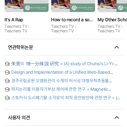
It's A Rap
How to record a sound file and share it online
Teachers TV
Teachers TV
Teachers TV
Teachers TV
Teachers TV
Teachers TV
연관학위논문
朱熹의 '理一分殊'說 硏究 = (A) study of Chuhsi's Li-Yi-
Fen-Shu
Design and Implementation of a Unified Web-Based
Reservation Platform for RWANDA's District Administrative
경주국립공원 오염원관리 수계의 저서성 대형무척추동물
Services = 르완다 지방 행정 서비스를 위한 통합 웹 기반 예약
군집특성 = A Characteristic of Community Distribution on
플랫폼 설계 및 구현
퍼지논리를 이용자기부상 제어에 관한 연구 = Magnetic
Benthic Macroinvertebrates in Pollutant Source
Levitation Control Using A Parallel Fuzzy-PID Controller
Management System of Gyeongju National Park
스토커식 도시폐기물 소각로의 최적 운전방안에 관한 연구 = (A)
study on optimal operation of the stoker-type urban
wastes incinerators
사용자 의견