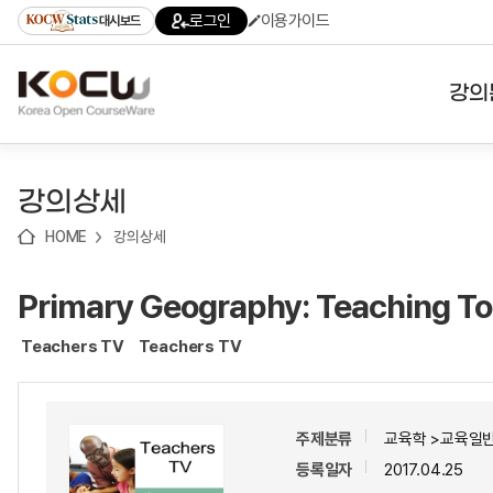
로
로
로
바
로그인
이용가이드
대시보드
가
가
가
로
기
기
기
가
(skip
기
to
강의
content)
대학
강의상세
기관
HOME
강의상세
전공
Primary Geography: Teaching Top
테마
Teachers TV
Teachers TV
주제분류
교육학 >교육일반
등록일자
2017.04.25