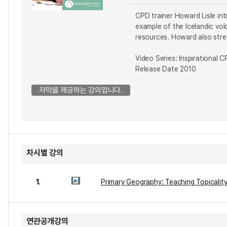
CPD trainer Howard Lisle int
example of the Icelandic vo
resources. Howard also stre
Video Series: Inspirational C
Release Date 2010
자막을 제공하는 강의입니다.
차시별 강의
1.
Primary Geography: Teaching Topicality
연관공개강의