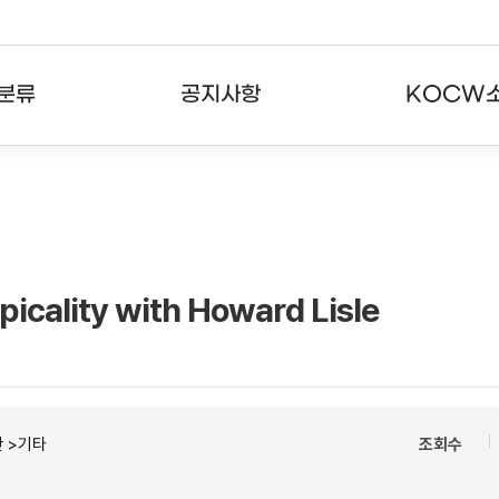
분류
공지사항
KOCW
강의
공지사항
KOCW란
강의
뉴스레터
활용안내
분야
주요통계현황
발자취
icality with Howard Lisle
강의
서비스도움말
고객센터
 >기타
조회수