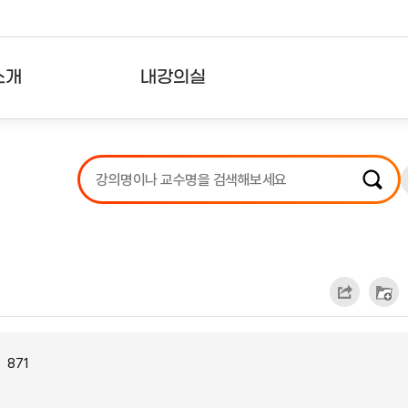
소개
내강의실
?
강의리스트
수강확인증강의
사용자의견
내강의클립
871