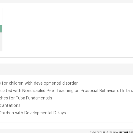
 children with developmental disorder
비장애 또래교육을 연계한 협력적 보드게임놀이가 발달지체유아의 친사회적 행동에 미치는 영향 = The Influence
aches for Tuba Fundamentals
lantations
ldren with Developmental Delays