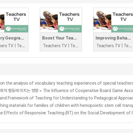
Primary Geography: Introducing Howard Lisle
Boost Your Teaching: with Critical Thinking
Improving Behaviour with Engaging Teaching
Teachers TV | Teachers TV
Teachers TV | Teachers TV
Teachers TV | Teachers TV
ysis of vocabulary teaching experiences of special teachers for
es and Framework of Teaching for Understanding to Pedagogical Appro
rials for families of children with hemopoietic stem cell transp
of Responsive Teaching (RT) on the Social Development of Chi