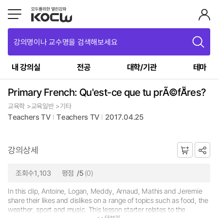
강의명이나 교수명을 검색해보세요
내 강의실
전공
대학/기관
테마
Primary French: Qu'est-ce que tu prÃ©fÃ¨res?
교육학 >교육일반 >기타
Teachers TV
Teachers TV
2017.04.25
강의상세
조회수1,103
평점
/5
(0)
In this clip, Antoine, Logan, Meddy, Arnaud, Mathis and Jeremie
share their likes and dislikes on a range of topics such as food, the
weather, sport and music. This lesson starter relates to the
더보기