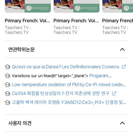
Primary French: Voici mon Ã©cole
Primary French: Voici ma ville
Teachers TV
Teachers TV
Teachers TV
Teachers TV
Teachers TV
Teachers TV
연관학위논문
Qu'est-ce que la Danse? Les Definitionnaires Coreens
Progaram
Variations sur un Noe@l" target="_blank">
annotation : J. P. Sweelick Est-ce Mars, J. S. Bach Toccata
Low-temperature oxidation of PM by Ce-Pr mixed oxide
and Fugue in F major, BWV540, F. Liszt Fantasie und Fuge
catalyst with fibrous morphology
u@ber den Choral "Ad nos, salutarem undam", M. Dupre>
Ce3S4 화합물 탄성성질의 f-전자 의존성에 관한 연구
Variations sur un Noe@l
고출력 백색 레이저 조명용 Y3Al5O12:Ce3+,Pr3+ 단결정 및
투명 세라믹 형광체 연구 = A Study on Y3Al5O12:Ce3+,Pr3+
single crystal and the transparent ceramic for high-power
white-laser lightings
사용자 의견