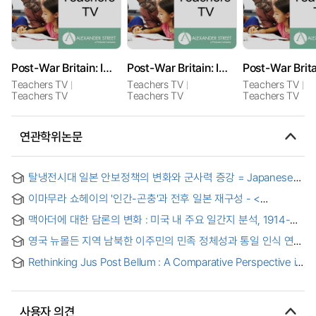
Post-War Britain: Immigration: The Immigrantâ€™s Story
Post-War Britain: Immigration: Changing Churches
Teachers TV
Teachers TV
Teachers TV
Teachers TV
Teachers TV
Teachers TV
연관학위논문
탈냉전시대 일본 안보정책의 변화와 군사력 증강 = Japanese
security policy and military reinforcement in The Post-cold
이마무라 쇼헤이의 '인간-곤충'과 전후 일본 재구성 - <
War Era
일본곤충기>와 <복수는 나의 것>을 중심으로 - = Human-
맥아더에 대한 담론의 변화 : 미국 내 주요 일간지 분석, 1914-
Insect in Shohei Imamura’s and Reconstruction of Post-
1964
war Japan: Focusing on The Insect Woman and
영국 뉴몰든 지역 남북한 이주민의 민족 정체성과 통일 인식 연구
Vengeance Is Mine
= A Study on the National Identity and Unification
Rethinking Jus Post Bellum : A Comparative Perspective in
Perception of South and North Koreans in New Malden,
a Civil War Context = Jus Post Bellum에 대한 재고: 내전
England
맥락에서의 비교적 관점
사용자 의견