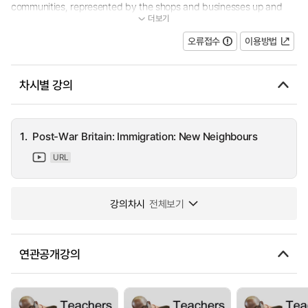
communities, represented by the shops and businesses up and
더보기
down the road. This Lesson Starter clip visits some of the shops...
오류접수
이용방법
차시별 강의
1.
Post-War Britain: Immigration: New Neighbours
URL
강의차시
전체보기
연관공개강의