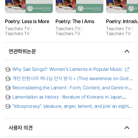
Poetry: Less is More
Poetry: The I Ams
Teachers TV
Teachers TV
Teachers TV
Teachers TV
Teachers TV
Teachers TV
연관학위논문
Why Sad Songs?: Women's Laments in Popular Music
개인 탄원시의 하나님 인식 방식 = (The) awareness on God in
individual lament psalms
Reconsidering the Lament : Form, Content, and Genre in
Italian Chamber Recitative Laments, 1600-1640
Lamentation as history : literature of Koreans in Japan,
1965-1999
"Idiosyncrasy" 'pleasure, anger, lament, and joie' an eight
channel for real-time interaction composition for tape,
mezzo-soprano and video
사용자 의견