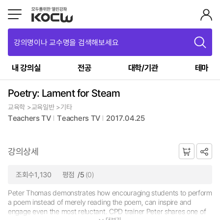
강의명이나 교수명을 검색해보세요
내 강의실
전공
대학/기관
테마
Poetry: Lament for Steam
교육학 >교육일반 >기타
Teachers TV
Teachers TV
2017.04.25
강의상세
조회수1,130
평점
/5
(0)
Peter Thomas demonstrates how encouraging students to perform
a poem instead of merely reading the poem, can inspire and
engage even the most reluctant. CPD trainer Peter shares one of
더보기