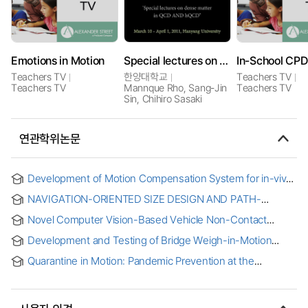
Emotions in Motion
Special lectures on dense matter in QCD and hQCD
Teachers TV
한양대학교
Teachers TV
Teachers TV
Mannque Rho, Sang-Jin
Teachers TV
Sin, Chihiro Sasaki
연관학위논문
Development of Motion Compensation System for in-vivo
Electron Paramagnetic Resonance Tooth Dosimetry = 체내
NAVIGATION-ORIENTED SIZE DESIGN AND PATH-
전자상자성공명 치아 선량평가를 위한 움직임 보정 시스템의
MOTION PLANNING FOR IN-PIPE ROBOT WITH
개발
Novel Computer Vision-Based Vehicle Non-Contact
RECURSIVELY DIVIDED SAMPLING SPACE AND RRT
Weigh-In-Motion System
Development and Testing of Bridge Weigh-in-Motion
Methods for Truck Characteristics and Bridge Load Rating
Quarantine in Motion: Pandemic Prevention at the
Intersection of Human Mobility, Epidemiology, and AI