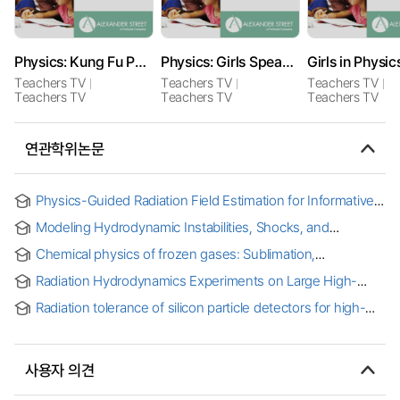
Physics: Kung Fu Physics
Physics: Girls Speak Out
Girls in Physic
Teachers TV
Teachers TV
Teachers TV
Teachers TV
Teachers TV
Teachers TV
연관학위논문
Physics-Guided Radiation Field Estimation for Informative
and Risk-Aware Path Planning in Radiation Search =
Modeling Hydrodynamic Instabilities, Shocks, and
정보이득 및 위험인식 방사선 탐사 경로계획을 위한 물리기반
Radiation Waves in High Energy Density Physics
방사선장 예측
Chemical physics of frozen gases: Sublimation,
[electronic resource]
morphology, and radiation effects
Radiation Hydrodynamics Experiments on Large High-
Energy-Density-Physics Facilities that Are Relevant to
Radiation tolerance of silicon particle detectors for high-
Astrophysics
energy physics experiments
사용자 의견