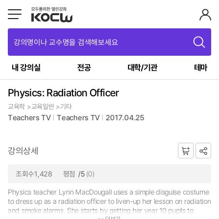
강의명이나 교수명을 검색해보세요
내 강의실
전공
대학/기관
테마
Physics: Radiation Officer
교육학 >교육일반 >기타
Teachers TV
Teachers TV
2017.04.25
강의상세
조회수1,428
평점
/5
(0)
Physics teacher Lynn MacDougall uses a simple disguise costume
to dress up as a radiation officer to liven-up her lesson on radiation
and smoke alarms. She starts by getting her year 10 pupils to
더보기