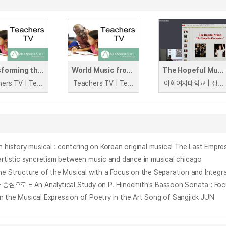
Transforming the Music Room
World Music from The Brit School
The Hopeful Music, The Hopeful Orchestra!
Teachers TV | Teachers TV
Teachers TV | Teachers TV
이화여자대학교 | 성기선
 history musical : centering on Korean original musical The Last Empre
tic syncretism between music and dance in musical chicago
ture of the Musical with a Focus on the Separation and Integra
nalytical Study on P. Hindemith's Bassoon Sonata : Focusing 
sical Expression of Poetry in the Art Song of Sangjick JUN