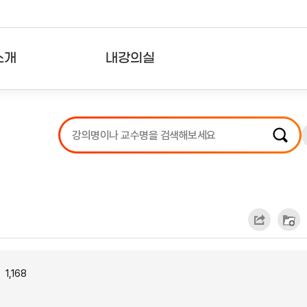
소개
내강의실
?
강의리스트
수강확인증강의
사용자의견
내강의클립
1,168