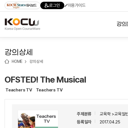
로
로
로
바
로그인
이용가이드
대시보드
가
가
가
로
기
기
기
가
(skip
기
to
강의
content)
대학
강의상세
기관
HOME
강의상세
전공
OFSTED! The Musical
테마
Teachers TV
Teachers TV
주제분류
교육학 >교육일반
등록일자
2017.04.25