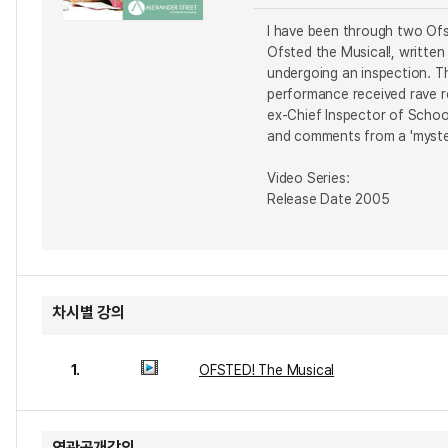
I have been through two Ofst
Ofsted the Musical!, writte
undergoing an inspection. Th
performance received rave r
ex-Chief Inspector of Scho
and comments from a 'myster
Video Series:
Release Date 2005
차시별 강의
1.
OFSTED! The Musical
연관공개강의