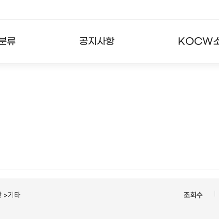
분류
공지사항
KOCW
강의
공지사항
KOCW란
강의
뉴스레터
활용안내
분야
주요통계현황
발자취
강의
서비스도움말
고객센터
 >기타
조회수