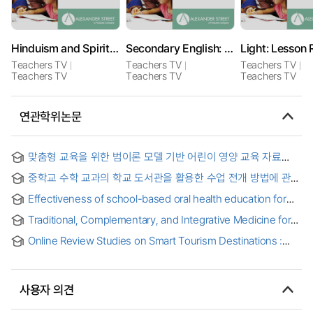
Hinduism and Spirituality: A Lesson
Secondary English: Decoding and Writing Reviews
Light: Lesson
Teachers TV
Teachers TV
Teachers TV
Teachers TV
Teachers TV
Teachers TV
연관학위논문
맞춤형 교육을 위한 범이론 모델 기반 어린이 영양 교육 자료
분류 및 평가
중학교 수학 교과의 학교 도서관을 활용한 수업 전개 방법에 관한
연구 : 교과서의 단원 내용 분석을 중심으로
Effectiveness of school-based oral health education for
children and adolescents in low and middle income
Traditional, Complementary, and Integrative Medicine for
countries : systematic review and situation analysis of
Hypothyroidism : A Systematic Review and Meta-analysis
Ghana
Online Review Studies on Smart Tourism Destinations :
Applying a n Heuristic and Systematic Model
사용자 의견