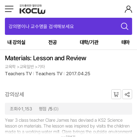
강의명이나 교수명을 검색해보세요
내 강의실
전공
대학/기관
테마
Materials: Lesson and Review
교육학 >교육일반 >기타
Teachers TV
Teachers TV
2017.04.25
강의상세
조회수1,153
평점
/5
(0)
Year 3 class teacher Clare James has devised a KS2 Science
lesson on materials. The lesson was inspired by visits the children
made to a working water mill. Clare brings the outside environment
더보기