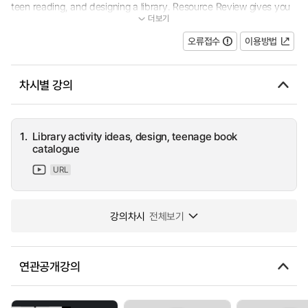
teen reading, and designing a library. Resource Review gives you
더보기
valuable information about branded resources, as well as ideas...
오류접수
이용방법
차시별 강의
1.
Library activity ideas, design, teenage book
catalogue
URL
강의차시
전체보기
연관공개강의