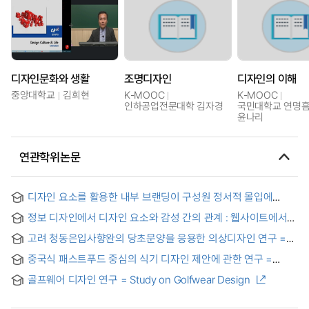
디자인문화와 생활
조명디자인
디자인의 이해
중앙대학교
김희현
K-MOOC
K-MOOC
인하공업전문대학 김자경
국민대학교 연명흠,
윤나리
연관학위논문
디자인 요소를 활용한 내부 브랜딩이 구성원 정서적 몰입에
미치는 영향 : 기업 규모와 산업군 차이를 중심으로
정보 디자인에서 디자인 요소와 감성 간의 관계 : 웹사이트에서
스틸이미지(Still Image)를 중심으로
고려 청동은입사향완의 당초문양을 응용한 의상디자인 연구 =
(A) Study on Fashion Designs by Application of DANGCHO
중국식 패스트푸드 중심의 식기 디자인 제안에 관한 연구 =
from the Koryo Incense Burner Bronze Inlaid with Silver
Research on Tableware Design Proposals Centered on
골프웨어 디자인 연구 = Study on Golfwear Design
Chinese Fast Food